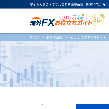
安全＆人気のおすすめ業者を徹底解説 - FX初心者から
ホーム
>
海外FX会社
>
Axiory （ アキシオリー ）