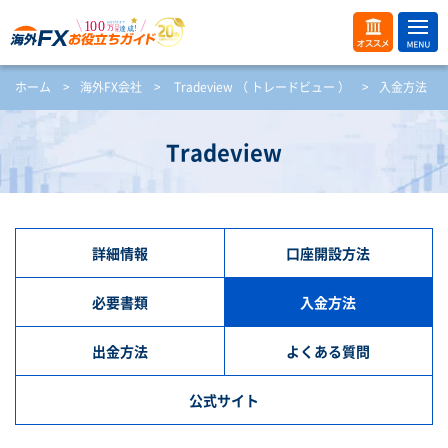
ME
オス
ホーム
>
海外FX会社
>
Tradeview （ トレードビュー ）
>
入金方法
NU
スメ
開
く
Tradeview
詳細情報
口座開設方法
必要書類
入金方法
出金方法
よくある質問
公式サイト