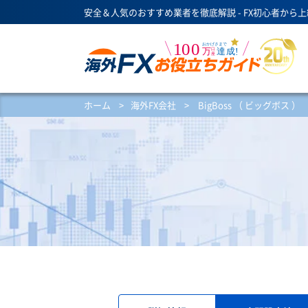
安全＆人気のおすすめ業者を徹底解説 - FX初心者から
ホーム
>
海外FX会社
>
BigBoss （ ビッグボス ）