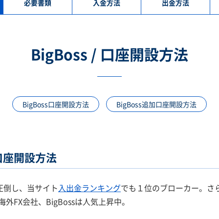
必要書類
入金方法
出金方法
BigBoss / 口座開設方法
BigBoss口座開設方法
BigBoss追加口座開設方法
）口座開設方法
を圧倒し、当サイト
入出金ランキング
でも１位のブローカー。さ
FX会社、BigBossは人気上昇中。