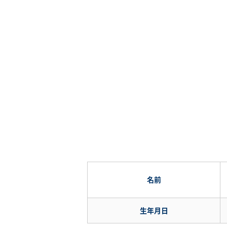
個
名前
人
情
報
生年月日