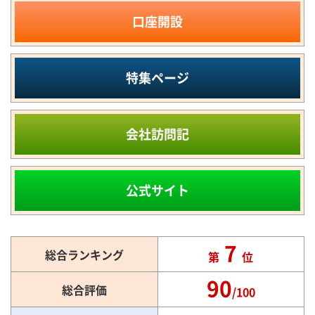
口座開設
特集ページ
会社訪問記
公式サイト
7
総合ランキング
第
位
90
総合評価
/100