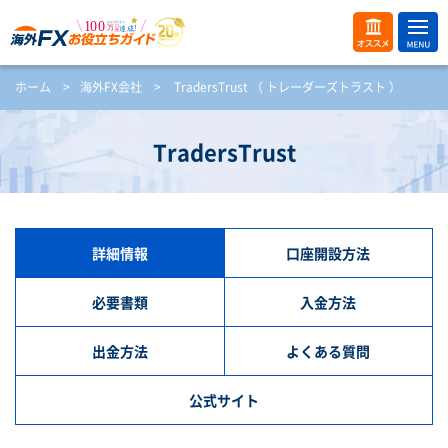
ME
オス
ホーム
>
海外FX会社
>
TradersTrust （ トレーダーズトラスト ）
NU
スメ
開
く
TradersTrust
詳細情報
口座開設方法
必要書類
入金方法
出金方法
よくある質問
公式サイト