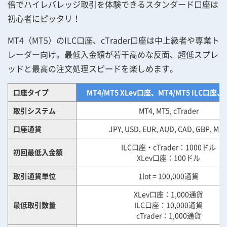
倍でハイレバレッジ取引を体験できるスタンダード口座は
初心者にピッタリ！
MT4（MT5）のILC口座、cTrader口座は中上級者や専業ト
レーダー向け。最低入金額が若干高めな反面、超低スプレ
ッドと最高の注文処理スピードを楽しめます。
口座タイプ
MT4/MT5 XLev口座、MT4/MT5 ILC口座、c
取引システム
MT4, MT5, cTrader
口座通貨
JPY, USD, EUR, AUD, CAD, GBP, MX
ILC口座・cTrader：1000ドル
初回最低入金額
XLev口座：100ドル
取引通貨単位
1lot = 100,000通貨
XLev口座：1,000通貨
最低取引数量
ILC口座：10,000通貨
cTrader：1,000通貨