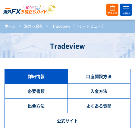
ME
オス
ホーム
>
海外FX会社
>
Tradeview （ トレードビュー ）
NU
スメ
開
く
Tradeview
詳細情報
口座開設方法
必要書類
入金方法
出金方法
よくある質問
公式サイト