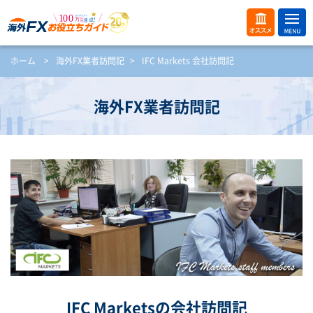
ME
オス
ホーム
>
海外FX業者訪問記
>
IFC Markets 会社訪問記
NU
スメ
開
く
海外FX業者訪問記
IFC Marketsの会社訪問記