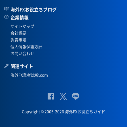
海外FXお役立ちブログ
企業情報
サイトマップ
会社概要
免責事項
個人情報保護方針
お問い合わせ
関連サイト
海外FX業者比較.com
公
公式
公
式
Twit
式
Copyright © 2005-2026 海外FXお役立ちガイド
Fac
ter
Lin
eb
eペ