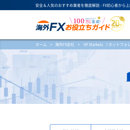
安全＆人気のおすすめ業者を徹底解説 - FX初心者から
ホーム
>
海外FX会社
>
HF Markets （ ホットフ