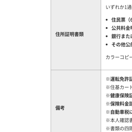
いずれか1通
住民票（
公共料金
住所証明書類
銀行また
その他公
カラーコピ
※運転免許
※住基カー
※健康保険
※保険料金
備考
※自動車税
※本人確認
※書類の四