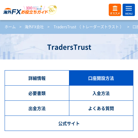
ME
オス
ホーム
>
海外FX会社
>
TradersTrust （ トレーダーズトラスト ）
NU
>
口
スメ
開
く
TradersTrust
詳細情報
口座開設方法
必要書類
入金方法
出金方法
よくある質問
公式サイト