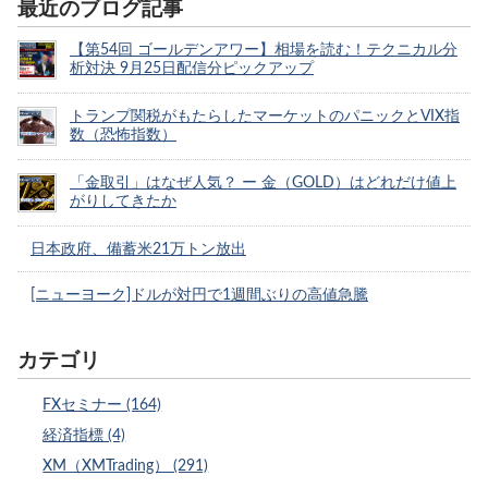
最近のブログ記事
【第54回 ゴールデンアワー】相場を読む！テクニカル分
析対決 9月25日配信分ピックアップ
トランプ関税がもたらしたマーケットのパニックとVIX指
数（恐怖指数）
「金取引」はなぜ人気？ ー 金（GOLD）はどれだけ値上
がりしてきたか
日本政府、備蓄米21万トン放出
[ニューヨーク]ドルが対円で1週間ぶりの高値急騰
カテゴリ
FXセミナー (164)
経済指標 (4)
XM（XMTrading） (291)