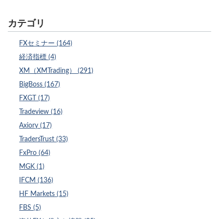
カテゴリ
FXセミナー (164)
経済指標 (4)
XM（XMTrading） (291)
BigBoss (167)
FXGT (17)
Tradeview (16)
Axiory (17)
TradersTrust (33)
FxPro (64)
MGK (1)
IFCM (136)
HF Markets (15)
FBS (5)