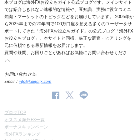
本ブログは海外FXお役立ちガイド公式ブログです。メインサイト
では紹介しきれない速報的な情報や、豆知識、実務に役立つミニ
知識・マーケットのトピックなどをお届けしています。 2005年か
ら2025年までの20年間で100万口座を超える多くのユーザーをサ
ポートしてきた「海外FXお役立ちガイド」の公式ブログ「海外FX
お役立ちブログ」。本サイトと同様、厳正な調査・ヒアリングを
元に信頼できる最新情報をお届けします。
質問や疑問、お困りごとがあればお気軽にお問い合わせくださ
い。
お問い合わせ先
Email：
info@kaigaifx.com
公
公式
公
式
Twitter
式
ブログTOP
Facebook
Line
オススメ海外FX一覧
ペ
ボーナスキャンペーン
ー
海外FXランキング
ジ