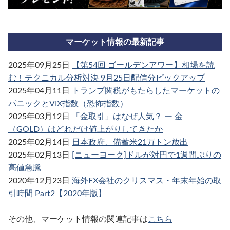
マーケット情報の最新記事
2025年09月25日
【第54回 ゴールデンアワー】相場を読
む！テクニカル分析対決 9月25日配信分ピックアップ
2025年04月11日
トランプ関税がもたらしたマーケットの
パニックとVIX指数（恐怖指数）
2025年03月12日
「金取引」はなぜ人気？ ー 金
（GOLD）はどれだけ値上がりしてきたか
2025年02月14日
日本政府、備蓄米21万トン放出
2025年02月13日
[ニューヨーク]ドルが対円で1週間ぶりの
高値急騰
2020年12月23日
海外FX会社のクリスマス・年末年始の取
引時間 Part2【2020年版】
その他、マーケット情報の関連記事は
こちら