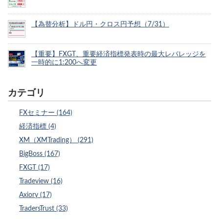
【為替分析】ドル円・クロス円予想（7/31）
【重要】FXGT、重要経済指標発表時の最大レバレッジを
一時的に1:200へ変更
カテゴリ
FXセミナー (164)
経済指標 (4)
XM（XMTrading） (291)
BigBoss (167)
FXGT (17)
Tradeview (16)
Axiory (17)
TradersTrust (33)