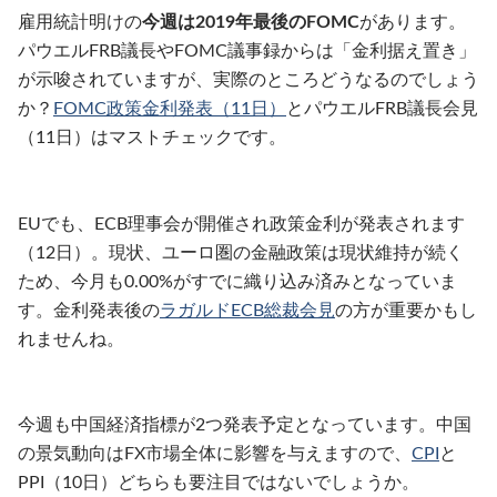
雇用統計明けの
今週は2019年最後のFOMC
があります。
パウエルFRB議長やFOMC議事録からは「金利据え置き」
が示唆されていますが、実際のところどうなるのでしょう
か？
FOMC政策金利発表（11日）
とパウエルFRB議長会見
（11日）はマストチェックです。
EUでも、ECB理事会が開催され政策金利が発表されます
（12日）。現状、ユーロ圏の金融政策は現状維持が続く
ため、今月も0.00%がすでに織り込み済みとなっていま
す。金利発表後の
ラガルドECB総裁会見
の方が重要かもし
れませんね。
今週も中国経済指標が2つ発表予定となっています。中国
の景気動向はFX市場全体に影響を与えますので、
CPI
と
PPI（10日）どちらも要注目ではないでしょうか。