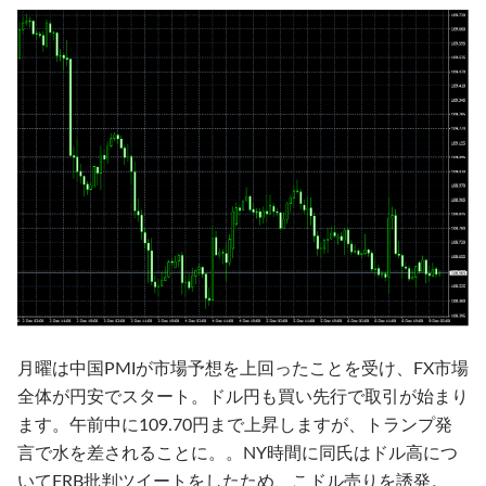
月曜は中国PMIが市場予想を上回ったことを受け、FX市場
全体が円安でスタート。ドル円も買い先行で取引が始まり
ます。午前中に109.70円まで上昇しますが、トランプ発
言で水を差されることに。。NY時間に同氏はドル高につ
いてFRB批判ツイートをしたため、こドル売りを誘発。