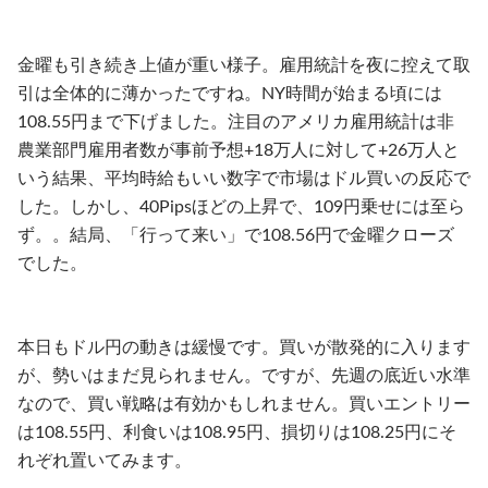
金曜も引き続き上値が重い様子。雇用統計を夜に控えて取
引は全体的に薄かったですね。NY時間が始まる頃には
108.55円まで下げました。注目のアメリカ雇用統計は非
農業部門雇用者数が事前予想+18万人に対して+26万人と
いう結果、平均時給もいい数字で市場はドル買いの反応で
した。しかし、40Pipsほどの上昇で、109円乗せには至ら
ず。。結局、「行って来い」で108.56円で金曜クローズ
でした。
本日もドル円の動きは緩慢です。買いが散発的に入ります
が、勢いはまだ見られません。ですが、先週の底近い水準
なので、買い戦略は有効かもしれません。買いエントリー
は108.55円、利食いは108.95円、損切りは108.25円にそ
れぞれ置いてみます。