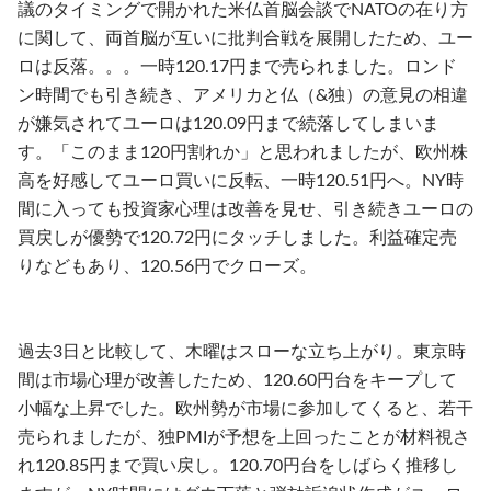
議のタイミングで開かれた米仏首脳会談でNATOの在り方
に関して、両首脳が互いに批判合戦を展開したため、ユー
ロは反落。。。一時120.17円まで売られました。ロンド
ン時間でも引き続き、アメリカと仏（&独）の意見の相違
が嫌気されてユーロは120.09円まで続落してしまいま
す。「このまま120円割れか」と思われましたが、欧州株
高を好感してユーロ買いに反転、一時120.51円へ。NY時
間に入っても投資家心理は改善を見せ、引き続きユーロの
買戻しが優勢で120.72円にタッチしました。利益確定売
りなどもあり、120.56円でクローズ。
過去3日と比較して、木曜はスローな立ち上がり。東京時
間は市場心理が改善したため、120.60円台をキープして
小幅な上昇でした。欧州勢が市場に参加してくると、若干
売られましたが、独PMIが予想を上回ったことが材料視さ
れ120.85円まで買い戻し。120.70円台をしばらく推移し