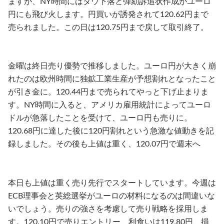
ますが、NY時間にはダウ下落と弾劾訴追状作成がユーロ
円にも飛び火します。円買いが誘発されて120.62円まで
売られました。この日は120.75円まで戻して取引終了。
金曜は終日売り優勢で推移しました。ユーロ円が大きく崩
れたのは欧州時間に独鉱工業生産が予想割れとなったこと
が引き金に。120.44円まで売られてやっと下げ止まりま
す。NY時間に入ると、アメリカ雇用統計によってユーロ
ドルが急落したことを受けて、ユーロ円も売りに。
120.68円に達した後に120円割れという急激な値動きを記
録しました。その後も上値は重く、120.07円で週末へ
本日も上値は重く売り先行でスタートしています。今週は
ECB理事会と英総選挙がユーロの材料になるのは間違いな
いでしょう。売りの強さを考慮して売り戦略を採用しま
す。120.10円で売りエントリー、利食いは119.80円、損