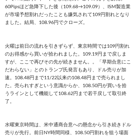
60Pipsほど急降下した後（109.68→109.09）、ISM製造業
が市場予想割れだったことも嫌気されて109円割れとなり
ました。結局、108.96円でクローズ。
火曜は前日の流れを引きずらず、東京時間では109円割れ
のお得感から買いが拾われました。109.19円まで戻しま
すが、ここで再びその先が続きません。。「早期合意にこ
だわらない」とのトランプ氏発言もあり、ドル売りが加
速。108.48円まで11/22以来の108.48円まで売られまし
た。売られすぎという意識からか、108.50円が買いを拾
うラインとして機能して108.62円まで若干戻して取引終
了。
水曜東京時間は、米中通商合意への懸念から引き続きドル
売りが先行。前日NY時間同様、108.50円割れを狙う場面