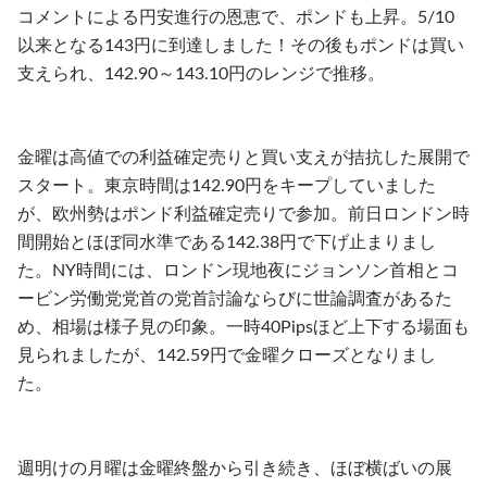
コメントによる円安進行の恩恵で、ポンドも上昇。5/10
以来となる143円に到達しました！その後もポンドは買い
支えられ、142.90～143.10円のレンジで推移。
金曜は高値での利益確定売りと買い支えが拮抗した展開で
スタート。東京時間は142.90円をキープしていました
が、欧州勢はポンド利益確定売りで参加。前日ロンドン時
間開始とほぼ同水準である142.38円で下げ止まりまし
た。NY時間には、ロンドン現地夜にジョンソン首相とコ
ービン労働党党首の党首討論ならびに世論調査があるた
め、相場は様子見の印象。一時40Pipsほど上下する場面も
見られましたが、142.59円で金曜クローズとなりまし
た。
週明けの月曜は金曜終盤から引き続き、ほぼ横ばいの展