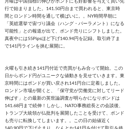
月曜は中国指標の伸びがポンドにも好影響を与えて買い先
行で始まりました。141.50円台まで買われると、東京時
間とロンドン時間を通して横ばいに。。NY時間早朝に
「英総選挙で宙づり議会（ハング・パーラメント）になる
可能性」との報道が出て、ポンド売りにシフトしました。
真夜中には55Pipsほど下げ140.94円を記録。取引終了ま
で141円ラインを挟む展開に。
火曜も引き続き141円付近で売買がもみ合って開始。この
日からポンド円がユニークな値動きを見せていきます。東
京時間にはポンドが買い戻され141円台に定着しました。
ロンドン市場が開くと、「保守党が労働党に対してリード
伸ばす」との最新の英世論調査が明らかになりポンドは
141.68円まで続伸！しかし、NATO事務総長との会談後、
トランプ大統領が仏批判を展開したことを受けて、ポンド
も売りに転換してしまいます。。この日の始値近く
140.90円で下げ止まり、なんとか141円を付けて取引を終