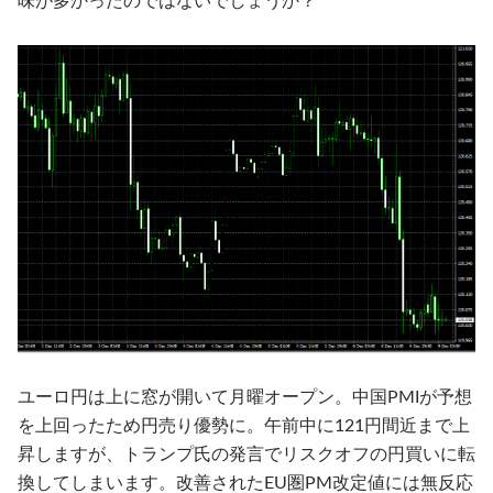
味が多かったのではないでしょうか？
ユーロ円は上に窓が開いて月曜オープン。中国PMIが予想
を上回ったため円売り優勢に。午前中に121円間近まで上
昇しますが、トランプ氏の発言でリスクオフの円買いに転
換してしまいます。改善されたEU圏PM改定値には無反応