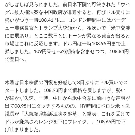
がしばしば見られました。前日米下院で可決された「ウイ
グル族人権法案を中国政府が非難すると、再びドル売りに
勢いがつき一時108.41円に。ロンドン時間中にはパーデ
ュー農務長官とトランプ大統領から、相次いで「米中交渉
に進展あり」とここ数日とはトーンが異なる発言が出ると
市場はこれに反応します。ドル円は一時108.95円まで上
昇しました。109円乗せへの期待を含ませつつ、108.84円
で翌日へ。
木曜は日米株価の回復を好感して3日ぶりにドル買いでス
タートしました。108.93円まで価格を戻しますが、勢い
が続かず失速。一時、中国から米中合意に前向きな声明が
出て08.95円にタッチするものの、NY時間にペロシ米下院
議長が「大統領弾劾訴追状を起草」と発表。これを受けて
ドルが嫌気されレンジを下にブレイク。。108.65円で下
げ止まりました。