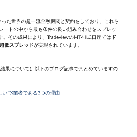
bank, RBSといった世界の超一流金融機関と契約をしており、これら
格レートの中から最も条件の良い組み合わせをスプレッ
の成果により、TradeviewのMT4 ILC口座では
ド
いう超低スプレッド
が実現されています。
の観測結果については以下のブログ記事でまとめていますの
素晴らしいFX業者である3つの理由