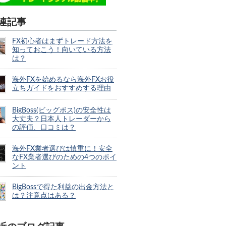
連記事
FX初心者はまずトレード方法を
知っておこう！向いている方法
は？
海外FXを始めるなら海外FXお役
立ちガイドをおすすめする理由
BigBoss(ビッグボス)の安全性は
大丈夫？日本人トレーダーから
の評価、口コミは？
海外FX業者選びは慎重に！安全
なFX業者選びのための4つのポイ
ント
BigBossで得た利益の出金方法と
は？注意点はある？