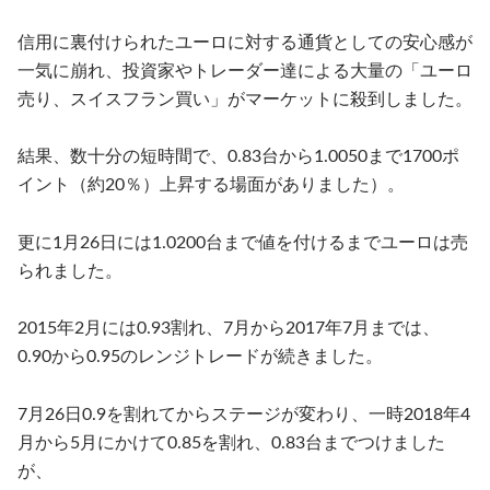
信用に裏付けられたユーロに対する通貨としての安心感が
一気に崩れ、投資家やトレーダー達による大量の「ユーロ
売り、スイスフラン買い」がマーケットに殺到しました。
結果、数十分の短時間で、
0.83
台から
1.0050
まで
1700
ポ
イント（約
20
％）上昇する場面がありました）。
更に
1
月
26
日には
1.0200
台まで値を付けるまでユーロは売
られました。
2015
年
2
月には
0.93
割れ、
7
月から
2017
年
7
月までは、
0.90
から
0.95
のレンジトレードが続きました。
7
月
26
日
0.9
を割れてからステージが変わり、一時
2018
年
4
月から
5
月にかけて
0.85
を割れ、
0.83
台までつけました
が、