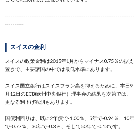
---------------------------------------------------------------------
----------
スイスの金利
スイスの政策金利は
2015
年
1
月からマイナス
0.75
％の据え
置きで、主要諸国の中では最低水準にあります。
スイス国立銀行はスイスフラン高を抑えるために、本日
9
月
12
日の
ECB(
欧州中央銀行）理事会の結果を次第では、
更なる利下げ観測もあります。
国債利回りは、既に
2
年債で
-1.00
％、
5
年で
-0.94
％、
10
年
で
-0.77
％、
30
年で
-0.3
％、そして
50
年で
-0.13
です。