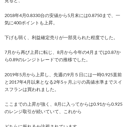
見ると、
2018
年
4
月
0.8330
台の安値から
5
月末には
0.8750
まで、一
気に
400
ポイントも上昇。
下げも弱く、利益確定売りが一部見られた程度でした。
7
月から再び上昇に転じ、
8
月から今年の
4
月までは
0.87
か
ら
0.89
のレンジトレードでの推移でした。
2019
年
5
月から上昇し、先週の
9
月５日には一時
0.925
直前
と
2017
年
4
月以来となる
2
年
5
ヶ月ぶりの高値水準までスイ
スフランは買われました。
ここまでの上昇が強く、
8
月に入ってからは
0.91
から
0.925
のレンジ取引が続いていて、これから
どちらに振れるか注視されています。