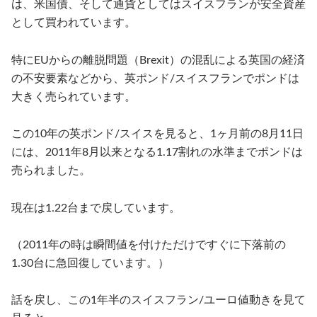
は、米国債、そして通貨としてはスイスフランが安全資産
として買われています。
特に
EU
からの離脱問題（
Brexit
）の混乱による英国の経済
の不安要素などから、英ポンド
/
スイスフランでポンドは
大きく売られています。
この
10
年の英ポンド
/
スイスを見ると、
1
ヶ月前の
8
月
11
日
には、
2011
年
8
月以来となる
1.17
割れの水準までポンドは
売られました。
現在は
1.22
台まで戻しています。
（
2011
年の時は瞬間値を付けただけですぐに下落前の
1.30
台に急回復しています。）
話を戻し、この
1
年半のスイスフラン
/
ユーロ値動きを見て