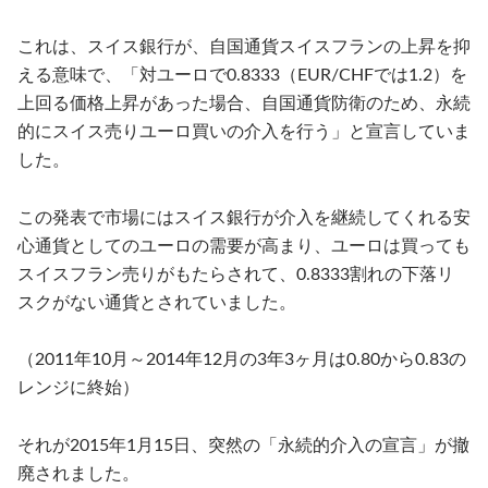
これは、スイス銀行が、自国通貨スイスフランの上昇を抑
える意味で、「対ユーロで
0.8333
（
EUR/CHF
では
1.2
）を
上回る価格上昇があった場合、自国通貨防衛のため、永続
的にスイス売りユーロ買いの介入を行う」と宣言していま
した。
この発表で市場にはスイス銀行が介入を継続してくれる安
心通貨としてのユーロの需要が高まり、ユーロは買っても
スイスフラン売りがもたらされて、
0.8333
割れの下落リ
スクがない通貨とされていました。
（
2011
年
10
月～
2014
年
12
月の
3
年
3
ヶ月は
0.80
から
0.83
の
レンジに終始）
それが
2015
年
1
月
15
日、突然の「永続的介入の宣言」が撤
廃されました。