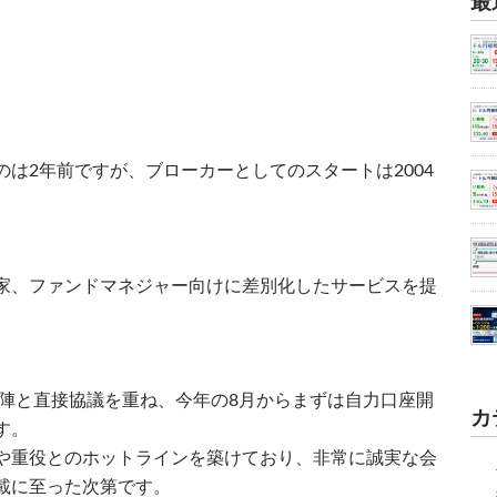
最
は2年前ですが、ブローカーとしてのスタートは2004
家、ファンドマネジャー向けに差別化したサービスを提
営陣と直接協議を重ね、今年の8月からまずは自力口座開
カ
す。
や重役とのホットラインを築けており、非常に誠実な会
載に至った次第です。