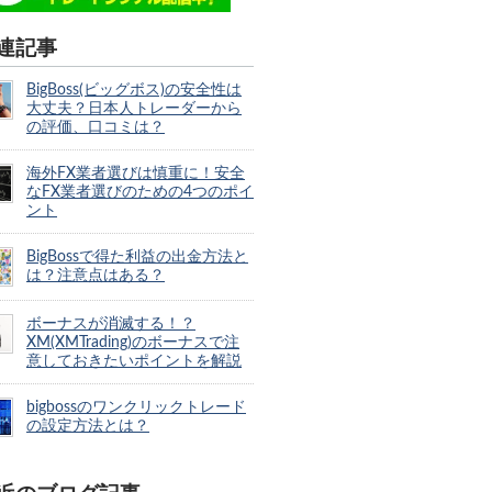
連記事
BigBoss(ビッグボス)の安全性は
大丈夫？日本人トレーダーから
の評価、口コミは？
海外FX業者選びは慎重に！安全
なFX業者選びのための4つのポイ
ント
BigBossで得た利益の出金方法と
は？注意点はある？
ボーナスが消滅する！？
XM(XMTrading)のボーナスで注
意しておきたいポイントを解説
bigbossのワンクリックトレード
の設定方法とは？