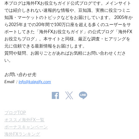
本ブログは海外FXお役立ちガイド公式ブログです。メインサイト
では紹介しきれない速報的な情報や、豆知識、実務に役立つミニ
知識・マーケットのトピックなどをお届けしています。 2005年か
ら2025年までの20年間で100万口座を超える多くのユーザーをサ
ポートしてきた「海外FXお役立ちガイド」の公式ブログ「海外FX
お役立ちブログ」。本サイトと同様、厳正な調査・ヒアリングを
元に信頼できる最新情報をお届けします。
質問や疑問、お困りごとがあればお気軽にお問い合わせくださ
い。
お問い合わせ先
Email：
info@kaigaifx.com
公
公式
公
式
Twitter
式
ブログTOP
Facebook
Line
オススメ海外FX一覧
ペ
ボーナスキャンペーン
ー
海外FXランキング
ジ