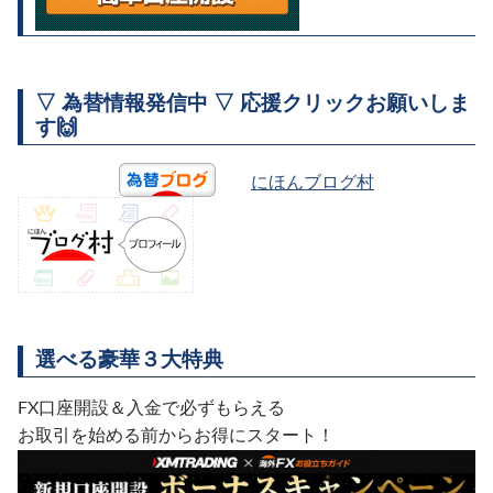
▽ 為替情報発信中 ▽ 応援クリックお願いしま
す🙌
にほんブログ村
選べる豪華３大特典
FX口座開設＆入金で必ずもらえる
お取引を始める前からお得にスタート！