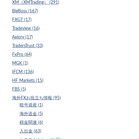
XM（XMTrading） (291)
BigBoss (167)
FXGT (17)
Tradeview (16)
Axiory (17)
TradersTrust (33)
FxPro (64)
MGK (1)
IFCM (136)
HF Markets (15)
FBS (5)
海外FXお役立ち情報 (95)
暗号資産 (1)
海外送金 (5)
税金関連 (6)
入出金 (63)