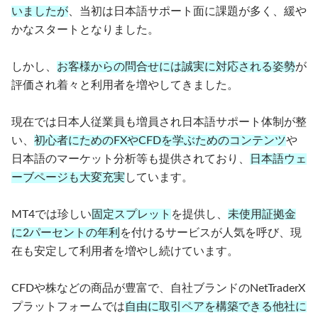
いましたが
、当初は日本語サポート面に課題が多く、緩や
かなスタートとなりました。
しかし、
お客様からの問合せには誠実に対応される姿勢
が
評価され着々と利用者を増やしてきました。
現在では日本人従業員も増員され日本語サポート体制が整
い、
初心者にためのFXやCFDを学ぶためのコンテンツ
や
日本語のマーケット分析等も提供されており、
日本語ウェ
ーブページも大変充実
しています。
MT4では珍しい
固定スプレット
を提供し、
未使用証拠金
に2パーセントの年利
を付けるサービスが人気を呼び、現
在も安定して利用者を増やし続けています。
CFDや株などの商品が豊富で、自社ブランドのNetTraderX
プラットフォームでは
自由に取引ペアを構築できる他社に