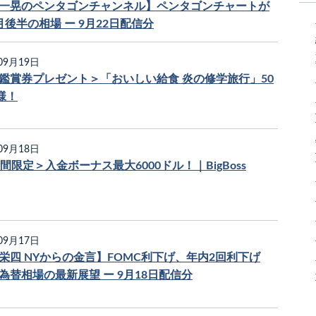
一晃のペンタゴンチャンネル】ペンタゴンチャートが
月後半の相場 ー 9月22日配信分
09月19日
鑑賞券プレゼント＞「おいしい給食 炎の修学旅行」50
様！
09月18日
時間限定＞入金ボーナス最大6000ドル！｜BigBoss
09月17日
栄四 NYからの金言】FOMC利下げ、年内2回利下げ
為替相場の最新展望 ー 9月18日配信分