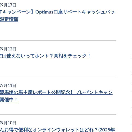
09月17日
GTキャンペーン】Optimus口座リベートキャッシュバッ
限定増額
09月12日
NEは使えないってホント？真相をチェック！
09月11日
競馬場の馬主席レポート公開記念】プレゼントキャン
開催中！
09月10日
んお得で便利なオンラインウォレットはどれ？(2025年