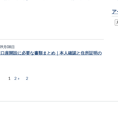
ア
09月08日
X口座開設に必要な書類まとめ｜本人確認と住所証明の
1
2
2