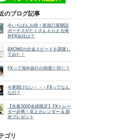
近のブログ記事
今いちばんお得！新規口座開設
ボーナスがたくさんもらえる海
外FX会社は？
BXONEの出金スピードを調査し
てみた！
FXって海外旅行の両替と同じ？
今更聞けない・・・FXってなん
なの？
【先着3000名様限定】FXトレー
ダー必携！卓上カレンダー & 新
米プレゼント
テゴリ