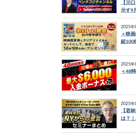
【川口
示す9
2025年
＜映画
組100
2025年
＜48
2025年
【若林
は？｜