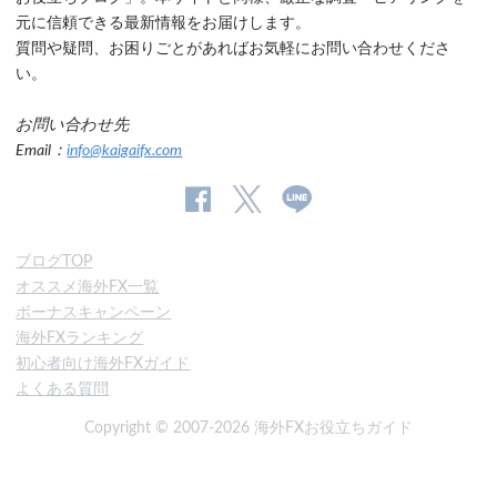
元に信頼できる最新情報をお届けします。
質問や疑問、お困りごとがあればお気軽にお問い合わせくださ
い。
お問い合わせ先
Email：
info@kaigaifx.com
公
公式
公
式
Twitter
式
ブログTOP
Facebook
Line
オススメ海外FX一覧
ペ
ボーナスキャンペーン
ー
海外FXランキング
ジ
初心者向け海外FXガイド
よくある質問
Copyright © 2007-2026 海外FXお役立ちガイド