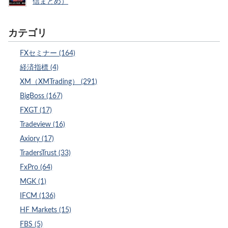
信まとめ）
カテゴリ
FXセミナー (164)
経済指標 (4)
XM（XMTrading） (291)
BigBoss (167)
FXGT (17)
Tradeview (16)
Axiory (17)
TradersTrust (33)
FxPro (64)
MGK (1)
IFCM (136)
HF Markets (15)
FBS (5)