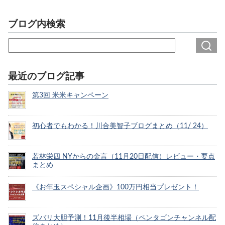
ブログ内検索
最近のブログ記事
第3回 米米キャンペーン
初心者でもわかる！川合美智子ブログまとめ（11/ 24）
若林栄四 NYからの金言（11月20日配信）レビュー・要点
まとめ
《お年玉スペシャル企画》100万円相当プレゼント！
ズバリ大胆予測！11月後半相場（ペンタゴンチャンネル配