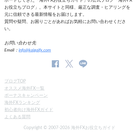
ポートしてきた「海外FXお役立ちガイド」の公式ブログ「海外FX
お役立ちブログ」。本サイトと同様、厳正な調査・ヒアリングを
元に信頼できる最新情報をお届けします。
質問や疑問、お困りごとがあればお気軽にお問い合わせくださ
い。
お問い合わせ先
Email：
info@kaigaifx.com
公
公式
公
式
Twitter
式
ブログTOP
Facebook
Line
オススメ海外FX一覧
ペ
ボーナスキャンペーン
ー
海外FXランキング
ジ
初心者向け海外FXガイド
よくある質問
Copyright © 2007-2026 海外FXお役立ちガイド