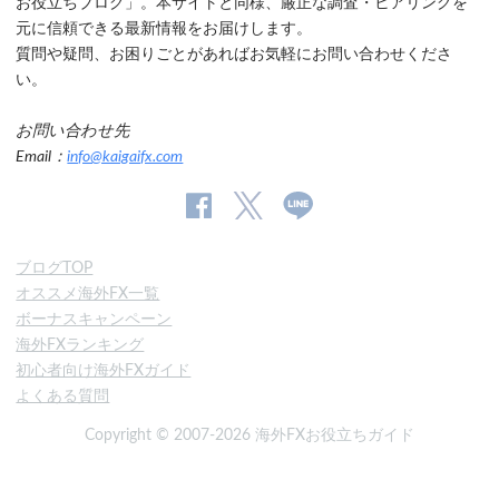
お役立ちブログ」。本サイトと同様、厳正な調査・ヒアリングを
元に信頼できる最新情報をお届けします。
質問や疑問、お困りごとがあればお気軽にお問い合わせくださ
い。
お問い合わせ先
Email：
info@kaigaifx.com
公
公式
公
式
Twitter
式
ブログTOP
Facebook
Line
オススメ海外FX一覧
ペ
ボーナスキャンペーン
ー
海外FXランキング
ジ
初心者向け海外FXガイド
よくある質問
Copyright © 2007-2026 海外FXお役立ちガイド