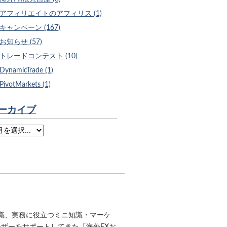
アフィリエイトのアフィリス (1)
キャンペーン (167)
お知らせ (57)
トレードコンテスト (10)
DynamicTrade (1)
PivotMarkets (1)
ーカイブ
識、実務に役立つミニ知識・マーケ
ユーザーをサポートしてきた「海外FXお