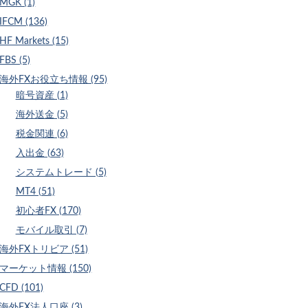
MGK (1)
IFCM (136)
HF Markets (15)
FBS (5)
海外FXお役立ち情報 (95)
暗号資産 (1)
海外送金 (5)
税金関連 (6)
入出金 (63)
システムトレード (5)
MT4 (51)
初心者FX (170)
モバイル取引 (7)
海外FXトリビア (51)
マーケット情報 (150)
CFD (101)
海外FX法人口座 (3)