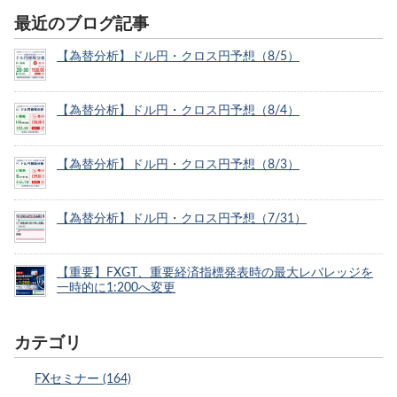
最近のブログ記事
【為替分析】ドル円・クロス円予想（8/5）
【為替分析】ドル円・クロス円予想（8/4）
【為替分析】ドル円・クロス円予想（8/3）
【為替分析】ドル円・クロス円予想（7/31）
【重要】FXGT、重要経済指標発表時の最大レバレッジを
一時的に1:200へ変更
カテゴリ
FXセミナー (164)