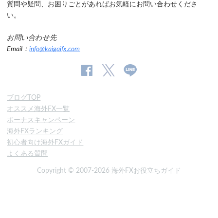
質問や疑問、お困りごとがあればお気軽にお問い合わせくださ
い。
お問い合わせ先
Email：
info@kaigaifx.com
公
公式
公
式
Twitter
式
ブログTOP
Facebook
Line
オススメ海外FX一覧
ペ
ボーナスキャンペーン
ー
海外FXランキング
ジ
初心者向け海外FXガイド
よくある質問
Copyright © 2007-2026 海外FXお役立ちガイド