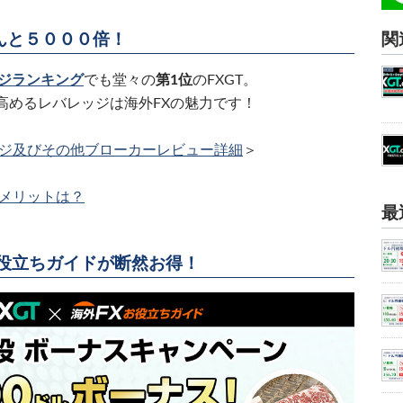
んと５０００倍！
関
ジランキング
でも堂々の
第1位
のFXGT。
高めるレバレッジは海外FXの魅力です！
ッジ及びその他ブローカーレビュー詳細
＞
メリットは？
最
お役立ちガイドが断然お得！