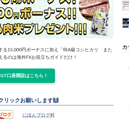
カ
る15,000円ボーナスに加え「特A級コシヒカリ また
えるのは海外FXお役立ちガイドだけ！
XGT口座開設はこちら！
援クリックお願いします🙌
にほんブログ村