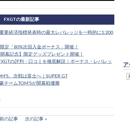
FXGTの最新記事
、重要経済指標発表時の最大レバレッジを一時的に1:200
時間限定「80%次回入金ボーナス」開催！
T富士開幕記念】限定グッズプレゼント開催！
】FXGTの評判・口コミを徹底解説｜ボーナス・レバレッ
ア
OM'S、次戦は富士へ｜SUPER GT
強豪チームTOM'Sが開幕戦優勝
ら
前の記事
次の記事