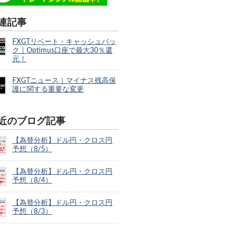
連記事
FXGTリベート・キャッシュバッ
ク｜Optimus口座で最大30％還
元！
FXGTニュース｜マイナス残高保
護に関する重要な変更
近のブログ記事
【為替分析】ドル円・クロス円
予想（8/5）
【為替分析】ドル円・クロス円
予想（8/4）
【為替分析】ドル円・クロス円
予想（8/3）