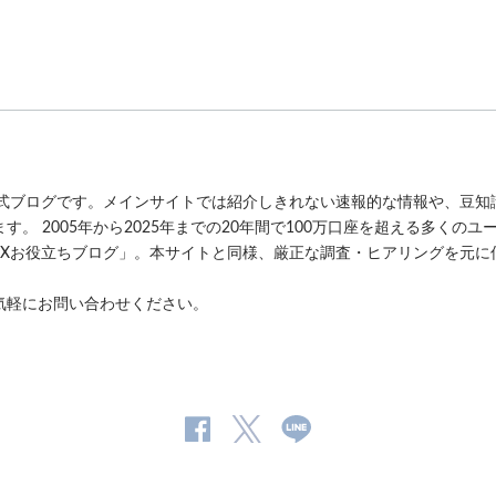
公式ブログです。メインサイトでは紹介しきれない速報的な情報や、豆知
。 2005年から2025年までの20年間で100万口座を超える多くの
FXお役立ちブログ」。本サイトと同様、厳正な調査・ヒアリングを元に
気軽にお問い合わせください。
公
公式
公
式
Twitter
式