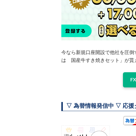
今なら新規口座開設で他社を圧倒す
は 国産牛すき焼きセット」が貰
F
▽ 為替情報発信中 ▽ 応