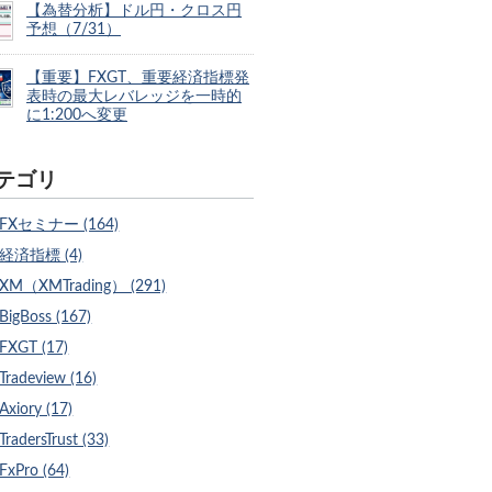
【為替分析】ドル円・クロス円
予想（7/31）
【重要】FXGT、重要経済指標発
表時の最大レバレッジを一時的
に1:200へ変更
テゴリ
FXセミナー (164)
経済指標 (4)
XM（XMTrading） (291)
BigBoss (167)
FXGT (17)
Tradeview (16)
Axiory (17)
TradersTrust (33)
FxPro (64)