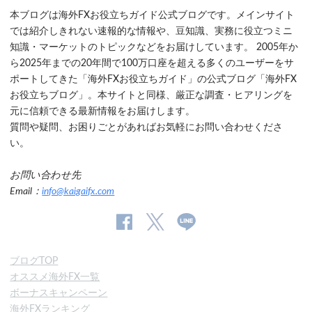
本ブログは海外FXお役立ちガイド公式ブログです。メインサイト
では紹介しきれない速報的な情報や、豆知識、実務に役立つミニ
知識・マーケットのトピックなどをお届けしています。 2005年か
ら2025年までの20年間で100万口座を超える多くのユーザーをサ
ポートしてきた「海外FXお役立ちガイド」の公式ブログ「海外FX
お役立ちブログ」。本サイトと同様、厳正な調査・ヒアリングを
元に信頼できる最新情報をお届けします。
質問や疑問、お困りごとがあればお気軽にお問い合わせくださ
い。
お問い合わせ先
Email：
info@kaigaifx.com
公
公式
公
式
Twitter
式
ブログTOP
Facebook
Line
オススメ海外FX一覧
ペ
ボーナスキャンペーン
ー
海外FXランキング