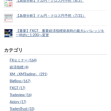
【為替分析】ドル円・クロス円予想（8/3）
【為替分析】ドル円・クロス円予想（7/31）
【重要】FXGT、重要経済指標発表時の最大レバレッジを
一時的に1:200へ変更
カテゴリ
FXセミナー (164)
経済指標 (4)
XM（XMTrading） (291)
BigBoss (167)
FXGT (17)
Tradeview (16)
Axiory (17)
TradersTrust (33)