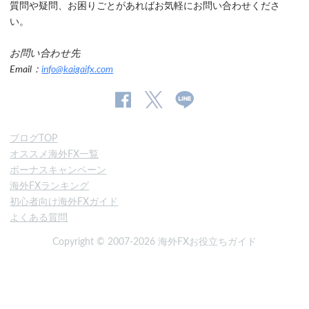
質問や疑問、お困りごとがあればお気軽にお問い合わせくださ
い。
お問い合わせ先
Email：
info@kaigaifx.com
公
公式
公
式
Twitter
式
ブログTOP
Facebook
Line
オススメ海外FX一覧
ペ
ボーナスキャンペーン
ー
海外FXランキング
ジ
初心者向け海外FXガイド
よくある質問
Copyright © 2007-2026 海外FXお役立ちガイド