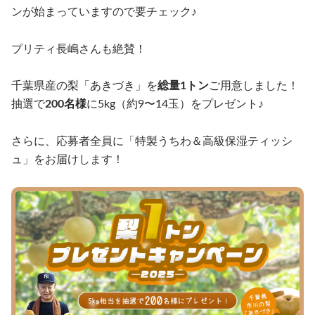
ンが始まっていますので要チェック♪
プリティ長嶋さんも絶賛！
千葉県産の梨「あきづき」を
総量1トン
ご用意しました！
抽選で
200名様
に5kg（約9〜14玉）をプレゼント♪
さらに、応募者全員に「特製うちわ＆高級保湿ティッシ
ュ」をお届けします！