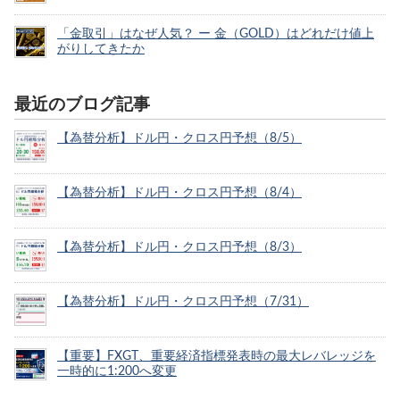
「金取引」はなぜ人気？ ー 金（GOLD）はどれだけ値上
がりしてきたか
最近のブログ記事
【為替分析】ドル円・クロス円予想（8/5）
【為替分析】ドル円・クロス円予想（8/4）
【為替分析】ドル円・クロス円予想（8/3）
【為替分析】ドル円・クロス円予想（7/31）
【重要】FXGT、重要経済指標発表時の最大レバレッジを
一時的に1:200へ変更