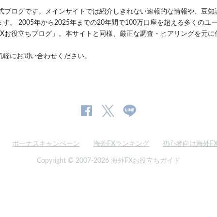
公式ブログです。メインサイトでは紹介しきれない速報的な情報や、豆知
。 2005年から2025年までの20年間で100万口座を超える多くの
FXお役立ちブログ」。本サイトと同様、厳正な調査・ヒアリングを元に
気軽にお問い合わせください。
公
公式
公
式
Twitter
式
ボーナスキャンペーン
海外FXランキング
初心者向け海外F
Facebook
Line
ペ
Copyright © 2007-2026 海外FXお役立ちガイド
ー
ジ