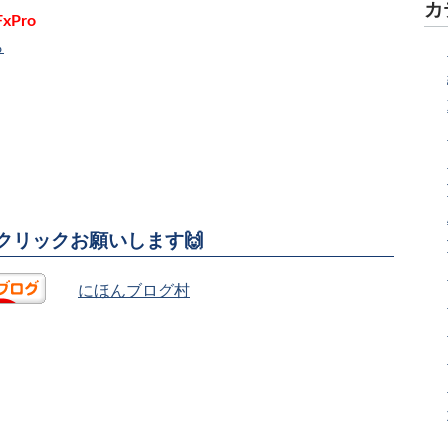
カ
FxPro
ら
援クリックお願いします🙌
にほんブログ村