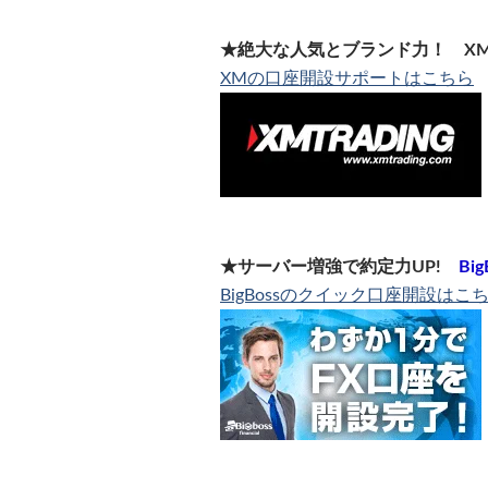
★絶大な人気とブランド力！ X
XMの口座開設サポートはこちら
★サーバー増強で約定力UP!
Big
BigBossのクイック口座開設はこ