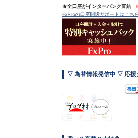
★全口座がインターバンク直結
FxProの口座開設サポートはこち
▽ 為替情報発信中 ▽ 応