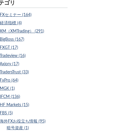
テゴリ
FXセミナー (164)
経済指標 (4)
XM（XMTrading） (291)
BigBoss (167)
FXGT (17)
Tradeview (16)
Axiory (17)
TradersTrust (33)
FxPro (64)
MGK (1)
IFCM (136)
HF Markets (15)
FBS (5)
海外FXお役立ち情報 (95)
暗号資産 (1)