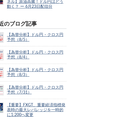
ネル】原油高騰！ドル円はどう
動く？ ー 6月23日配信分
近のブログ記事
【為替分析】ドル円・クロス円
予想（8/5）
【為替分析】ドル円・クロス円
予想（8/4）
【為替分析】ドル円・クロス円
予想（8/3）
【為替分析】ドル円・クロス円
予想（7/31）
【重要】FXGT、重要経済指標発
表時の最大レバレッジを一時的
に1:200へ変更