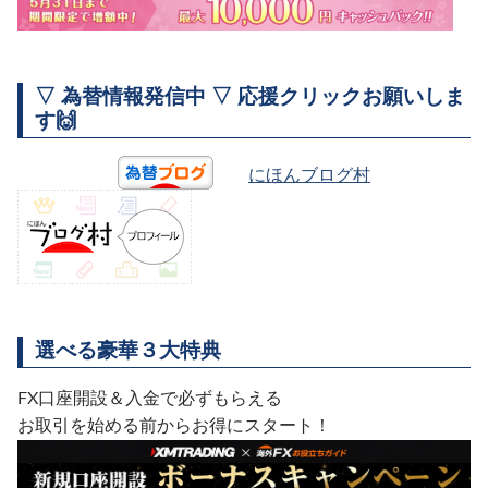
▽ 為替情報発信中 ▽ 応援クリックお願いしま
す🙌
にほんブログ村
選べる豪華３大特典
FX口座開設＆入金で必ずもらえる
お取引を始める前からお得にスタート！