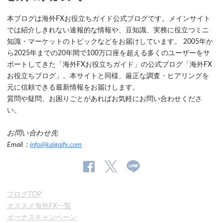
本ブログは海外FXお役立ちガイド公式ブログです。メインサイト
では紹介しきれない速報的な情報や、豆知識、実務に役立つミニ
知識・マーケットのトピックなどをお届けしています。 2005年か
ら2025年までの20年間で100万口座を超える多くのユーザーをサ
ポートしてきた「海外FXお役立ちガイド」の公式ブログ「海外FX
お役立ちブログ」。本サイトと同様、厳正な調査・ヒアリングを
元に信頼できる最新情報をお届けします。
質問や疑問、お困りごとがあればお気軽にお問い合わせくださ
い。
お問い合わせ先
Email：
info@kaigaifx.com
公
公式
公
式
Twitter
式
ブログTOP
Facebook
Line
オススメ海外FX一覧
ペ
ボーナスキャンペーン