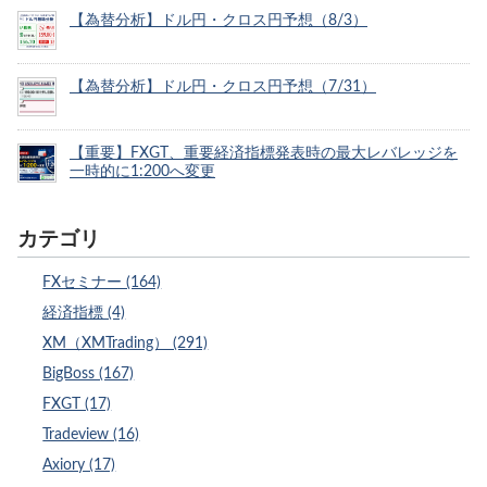
【為替分析】ドル円・クロス円予想（8/3）
【為替分析】ドル円・クロス円予想（7/31）
【重要】FXGT、重要経済指標発表時の最大レバレッジを
一時的に1:200へ変更
カテゴリ
FXセミナー (164)
経済指標 (4)
XM（XMTrading） (291)
BigBoss (167)
FXGT (17)
Tradeview (16)
Axiory (17)