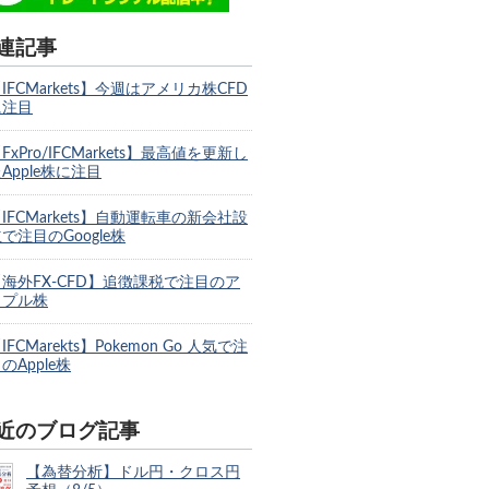
連記事
IFCMarkets】今週はアメリカ株CFD
に注目
FxPro/IFCMarkets】最高値を更新し
Apple株に注目
IFCMarkets】自動運転車の新会社設
で注目のGoogle株
【海外FX-CFD】追徴課税で注目のア
ップル株
IFCMarekts】Pokemon Go 人気で注
のApple株
近のブログ記事
【為替分析】ドル円・クロス円