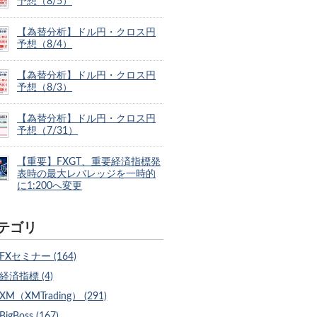
予想（8/5）
【為替分析】ドル円・クロス円
予想（8/4）
【為替分析】ドル円・クロス円
予想（8/3）
【為替分析】ドル円・クロス円
予想（7/31）
【重要】FXGT、重要経済指標発
表時の最大レバレッジを一時的
に1:200へ変更
テゴリ
FXセミナー (164)
経済指標 (4)
XM（XMTrading） (291)
BigBoss (167)