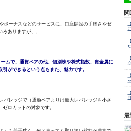
関
ジやボーナスなどのサービスに、口座開設の手軽さやゼ
【
いろありますが、、
【
た
【
フォームで、通貨ペアの他、個別株や株式指数、貴金属に
立
の取引ができるという点もまた、魅力です。
【
目
イレバレッジで（通過ペアよりは最大レバレッジを小さ
、ゼロカットの対象です。
最
社よりも若干狭く、何と言っても取り扱い銘柄が豊富で