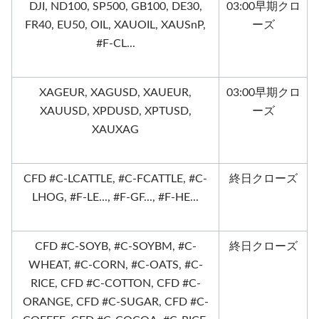
DJI, ND100, SP500, GB100, DE30,
03:00早期クロ
FR40, EU50, OIL, XAUOIL, XAUSnP,
ーズ
#F-CL...
XAGEUR, XAGUSD, XAUEUR,
03:00早期クロ
XAUUSD, XPDUSD, XPTUSD,
ーズ
XAUXAG
CFD #C-LCATTLE, #C-FCATTLE, #C-
終日クローズ
LHOG, #F-LE..., #F-GF..., #F-HE...
CFD #C-SOYB, #C-SOYBM, #C-
終日クローズ
WHEAT, #C-CORN, #C-OATS, #C-
RICE, CFD #C-COTTON, CFD #C-
ORANGE, CFD #C-SUGAR, CFD #C-