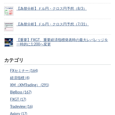
【為替分析】ドル円・クロス円予想（8/3）
【為替分析】ドル円・クロス円予想（7/31）
【重要】FXGT、重要経済指標発表時の最大レバレッジを
一時的に1:200へ変更
カテゴリ
FXセミナー (164)
経済指標 (4)
XM（XMTrading） (291)
BigBoss (167)
FXGT (17)
Tradeview (16)
Axiory (17)