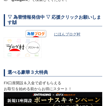
▽ 為替情報発信中 ▽ 応援クリックお願いしま
す🙌
にほんブログ村
選べる豪華３大特典
FX口座開設＆入金で必ずもらえる
お取引を始める前からお得にスタート！