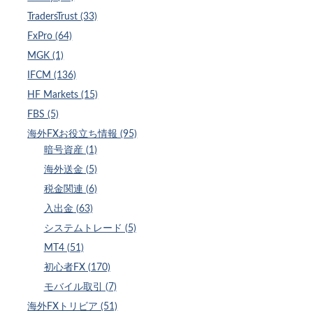
TradersTrust (33)
FxPro (64)
MGK (1)
IFCM (136)
HF Markets (15)
FBS (5)
海外FXお役立ち情報 (95)
暗号資産 (1)
海外送金 (5)
税金関連 (6)
入出金 (63)
システムトレード (5)
MT4 (51)
初心者FX (170)
モバイル取引 (7)
海外FXトリビア (51)