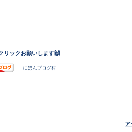
援クリックお願いします🙌
にほんブログ村
ア