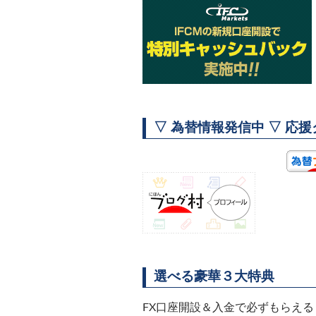
▽ 為替情報発信中 ▽ 応
選べる豪華３大特典
FX口座開設＆入金で必ずもらえる