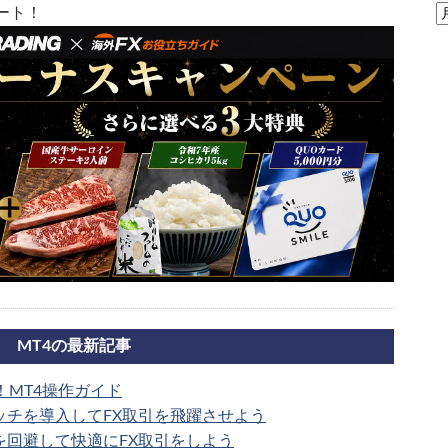
ート！
MT4の最新記事
！MT4操作ガイド
ッチを導入してFX取引を飛躍させよう
を回避して快適にFX取引をしよう