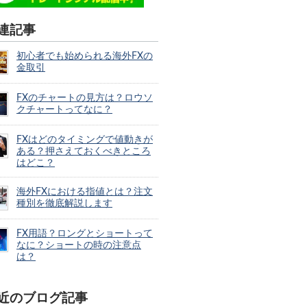
連記事
初心者でも始められる海外FXの
金取引
FXのチャートの見方は？ロウソ
クチャートってなに？
FXはどのタイミングで値動きが
ある？押さえておくべきところ
はどこ？
海外FXにおける指値とは？注文
種別を徹底解説します
FX用語？ロングとショートって
なに？ショートの時の注意点
は？
近のブログ記事