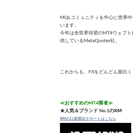
MQLコミュニティを中心に世界中
います。
今年は全世界待望のMT4ウェブ
供しているMetaQuotes社。
これからも、FXをどんどん面白
≪おすすめのMT4業者≫
★人気＆ブランド No.1の
XM
XMの口座開設サポートはこちら