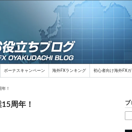
ボーナスキャンペーン
海外FXランキング
初心者向け海外FXガ
5周年！
ブ
創業15周年！