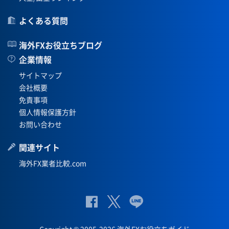
よくある質問
海外FXお役立ちブログ
企業情報
サイトマップ
会社概要
免責事項
個人情報保護方針
お問い合わせ
関連サイト
海外FX業者比較.com
公
公式
公
式
Twit
式
Copyright © 2005-2026 海外FXお役立ちガイド