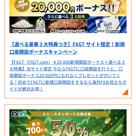
【選べる豪華３大特典つき】FXGT サイト限定！新規
口座開設ボーナスキャンペーン
【FXGT（FXGT.com）￥20,000新規開設ボーナス＋選べる３
大特典】当サイト限定 今ならFXGTに口座開設を行うと、口
座開設ボーナス20,000円にもれなくプレゼントが付いてく
る！初めてFXGTに新規口座開設をするなら海外FXお役立ちガ
イドが絶対お得！