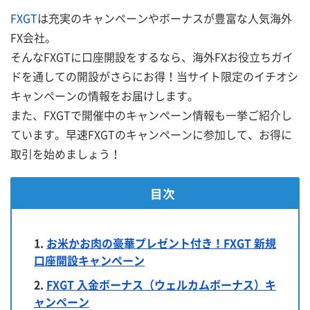
2
FXGT
は充実のキャンペーンやボーナスが豊富な人気海外
0
FX会社。
2
そんなFXGTに口座開設をするなら、海外FXお役立ちガイ
6
ドを通しての開設がさらにお得！当サイト限定のイチオシ
年
最
キャンペーンの情報をお届けします。
新
また、FXGTで開催中のキャンペーン情報も一挙ご紹介し
版
ています。早速FXGTのキャンペーンに参加して、お得に
】
取引を始めましょう！
F
X
目次
G
T
キ
お米かお肉の豪華プレゼント付き！FXGT 新規
ャ
口座開設キャンペーン
ン
ペ
FXGT 入金ボーナス（ウェルカムボーナス）キ
ー
ャンペーン