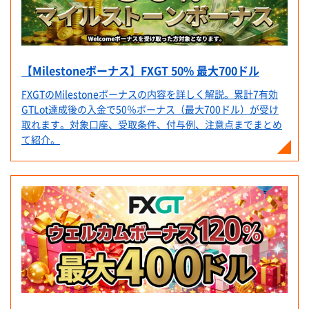
【Milestoneボーナス】FXGT 50% 最大700ドル
FXGTのMilestoneボーナスの内容を詳しく解説。累計7有効
GTLot達成後の入金で50％ボーナス（最大700ドル）が受け
取れます。対象口座、受取条件、付与例、注意点までまとめ
て紹介。