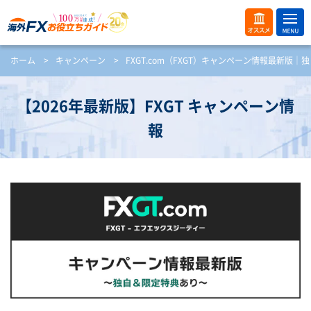
ME
オス
ホーム
>
キャンペーン
>
FXGT.com（FXGT）キャンペーン情報最新版
NU
スメ
開
く
【2026年最新版】FXGT キャンペーン情
報
【