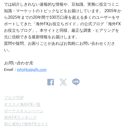
では紹介しきれない速報的な情報や、豆知識、実務に役立つミニ
知識・マーケットのトピックなどをお届けしています。 2005年か
ら2025年までの20年間で100万口座を超える多くのユーザーをサ
ポートしてきた「海外FXお役立ちガイド」の公式ブログ「海外FX
お役立ちブログ」。本サイトと同様、厳正な調査・ヒアリングを
元に信頼できる最新情報をお届けします。
質問や疑問、お困りごとがあればお気軽にお問い合わせくださ
い。
お問い合わせ先
Email：
info@kaigaifx.com
公
公式
公
式
Twitter
式
ブログTOP
Facebook
Line
オススメ海外FX一覧
ペ
ボーナスキャンペーン
ー
海外FXランキング
ジ
初心者向け海外FXガイド