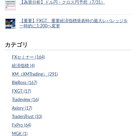
【為替分析】ドル円・クロス円予想（7/31）
【重要】FXGT、重要経済指標発表時の最大レバレッジを
一時的に1:200へ変更
カテゴリ
FXセミナー (164)
経済指標 (4)
XM（XMTrading） (291)
BigBoss (167)
FXGT (17)
Tradeview (16)
Axiory (17)
TradersTrust (33)
FxPro (64)
MGK (1)