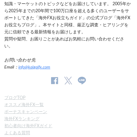
知識・マーケットのトピックなどをお届けしています。 2005年か
ら2025年までの20年間で100万口座を超える多くのユーザーをサ
ポートしてきた「海外FXお役立ちガイド」の公式ブログ「海外FX
お役立ちブログ」。本サイトと同様、厳正な調査・ヒアリングを
元に信頼できる最新情報をお届けします。
質問や疑問、お困りごとがあればお気軽にお問い合わせくださ
い。
お問い合わせ先
Email：
info@kaigaifx.com
公
公式
公
式
Twitter
式
ブログTOP
Facebook
Line
オススメ海外FX一覧
ペ
ボーナスキャンペーン
ー
海外FXランキング
ジ
初心者向け海外FXガイド
よくある質問