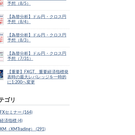
予想（8/5）
【為替分析】ドル円・クロス円
予想（8/4）
【為替分析】ドル円・クロス円
予想（8/3）
【為替分析】ドル円・クロス円
予想（7/31）
【重要】FXGT、重要経済指標発
表時の最大レバレッジを一時的
に1:200へ変更
テゴリ
FXセミナー (164)
経済指標 (4)
XM（XMTrading） (291)