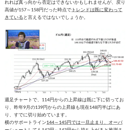
れれば真っ向から否定はできないかもしれませんが、戻り
高値が157～158円だった時点で
トレンドは既に変わって
きている
と言えるではないでしょうか。
週足チャートで、114円からの上昇線は既に下に切ってお
り、昨年9月の139円からの上昇線も現在148円半ばにあ
り、すでに切り始めています。
横のサポートライン
144～145円では一旦止まり、オーバ
ーシュートしても142円～143円から持ち上がる
と推測さ