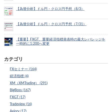
【為替分析】ドル円・クロス円予想（8/3）
【為替分析】ドル円・クロス円予想（7/31）
【重要】FXGT、重要経済指標発表時の最大レバレッジを
一時的に1:200へ変更
カテゴリ
FXセミナー (164)
経済指標 (4)
XM（XMTrading） (291)
BigBoss (167)
FXGT (17)
Tradeview (16)
Axiory (17)