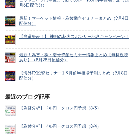
ビットコインは今後どう動くのか？10月前半相場予測（10
月6日配信分）
最新！マーケット情報・為替動向セミナーまとめ（9月4日
配信分）
【当選発表！】 神明の花火スポンサー記念キャンペーン！
最新！為替・株・暗号資産セミナー情報まとめ【無料視聴
あり】（8月28日配信分）
【海外FX投資セミナー】9月前半相場予測まとめ（9月8日
配信分）
最近のブログ記事
【為替分析】ドル円・クロス円予想（8/5）
【為替分析】ドル円・クロス円予想（8/4）