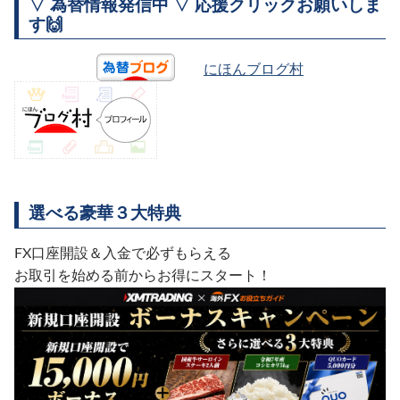
▽ 為替情報発信中 ▽ 応援クリックお願いしま
す🙌
にほんブログ村
選べる豪華３大特典
FX口座開設＆入金で必ずもらえる
お取引を始める前からお得にスタート！