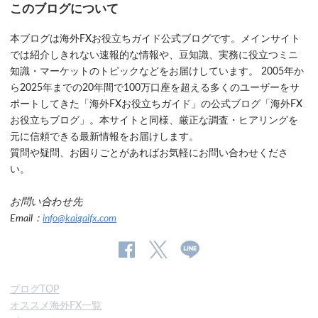
このブログについて
本ブログは海外FXお役立ちガイド公式ブログです。メインサイト
では紹介しきれない速報的な情報や、豆知識、実務に役立つミニ
知識・マーケットのトピックなどをお届けしています。 2005年か
ら2025年までの20年間で100万口座を超える多くのユーザーをサ
ポートしてきた「海外FXお役立ちガイド」の公式ブログ「海外FX
お役立ちブログ」。本サイトと同様、厳正な調査・ヒアリングを
元に信頼できる最新情報をお届けします。
質問や疑問、お困りごとがあればお気軽にお問い合わせくださ
い。
お問い合わせ先
Email：
info@kaigaifx.com
公
公式
公
式
Twitter
式
ブログTOP
Facebook
Line
オススメ海外FX一覧
ペ