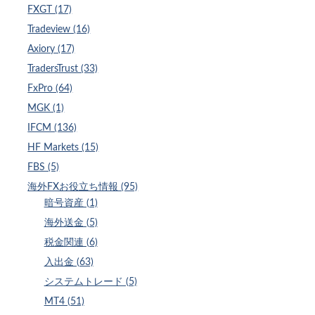
FXGT (17)
Tradeview (16)
Axiory (17)
TradersTrust (33)
FxPro (64)
MGK (1)
IFCM (136)
HF Markets (15)
FBS (5)
海外FXお役立ち情報 (95)
暗号資産 (1)
海外送金 (5)
税金関連 (6)
入出金 (63)
システムトレード (5)
MT4 (51)