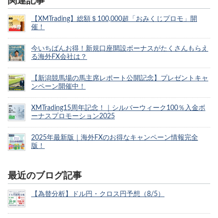
関連記事
【XMTrading】総額＄100,000超「おみくじプロモ」開
催！
今いちばんお得！新規口座開設ボーナスがたくさんもらえ
る海外FX会社は？
【新潟競馬場の馬主席レポート公開記念】プレゼントキャ
ンペーン開催中！
XMTrading15周年記念！｜シルバーウィーク100％入金ボ
ーナスプロモーション2025
2025年最新版｜海外FXのお得なキャンペーン情報完全
版！
最近のブログ記事
【為替分析】ドル円・クロス円予想（8/5）