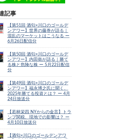
連記事
【第51回 酒匂×川口のゴールデ
ンアワー】世界の藤巻が語る｜
混乱のマーケットはこうなる ー
6月26日配信分
【第50回 酒匂×川口のゴールデ
ンアワー】内田衛が語る｜勝て
る株と危険な株 ー 5月22日配信
分
【第49回 酒匂×川口のゴールデ
ンアワー】福永博之氏に聞く、
2025年勝てる投資とは？ ー 4月
24日放送分
【若林栄四 NYからの金言】トラ
ンプ関税、現地での影響は？ ー
4月10日放送分
【酒匂×川口のゴールデンアワ