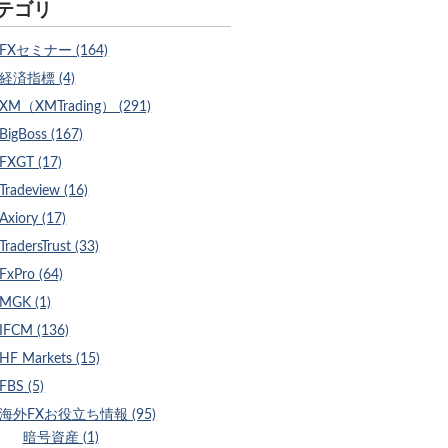
テゴリ
FXセミナー (164)
経済指標 (4)
XM（XMTrading） (291)
BigBoss (167)
FXGT (17)
Tradeview (16)
Axiory (17)
TradersTrust (33)
FxPro (64)
MGK (1)
IFCM (136)
HF Markets (15)
FBS (5)
海外FXお役立ち情報 (95)
暗号資産 (1)