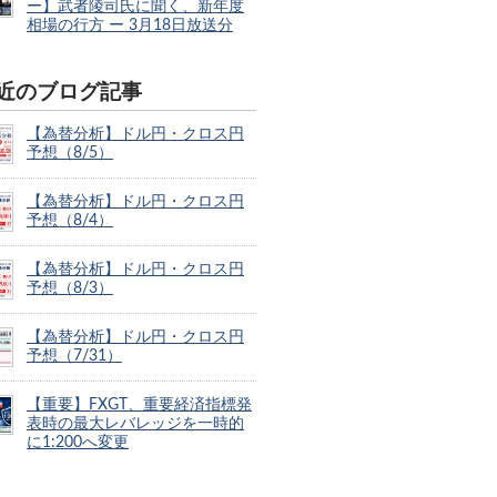
ー】武者陵司氏に聞く、新年度
相場の行方 ー 3月18日放送分
近のブログ記事
【為替分析】ドル円・クロス円
予想（8/5）
【為替分析】ドル円・クロス円
予想（8/4）
【為替分析】ドル円・クロス円
予想（8/3）
【為替分析】ドル円・クロス円
予想（7/31）
【重要】FXGT、重要経済指標発
表時の最大レバレッジを一時的
に1:200へ変更