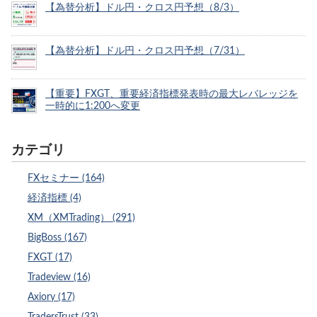
【為替分析】ドル円・クロス円予想（8/3）
【為替分析】ドル円・クロス円予想（7/31）
【重要】FXGT、重要経済指標発表時の最大レバレッジを
一時的に1:200へ変更
カテゴリ
FXセミナー (164)
経済指標 (4)
XM（XMTrading） (291)
BigBoss (167)
FXGT (17)
Tradeview (16)
Axiory (17)
TradersTrust (33)