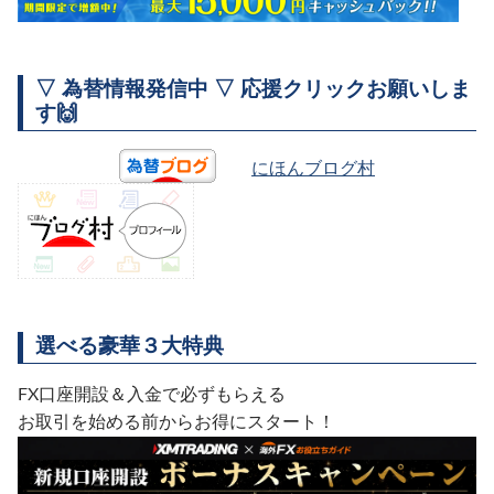
▽ 為替情報発信中 ▽ 応援クリックお願いしま
す🙌
にほんブログ村
選べる豪華３大特典
FX口座開設＆入金で必ずもらえる
お取引を始める前からお得にスタート！