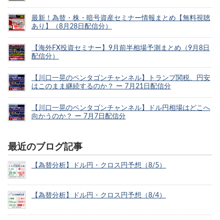
最新！為替・株・暗号資産セミナー情報まとめ【無料視聴
あり】（8月28日配信分）
【海外FX投資セミナー】9月前半相場予測まとめ（9月8日
配信分）
【川口一晃のペンタゴンチャンネル】トランプ関税、円安
はこのまま継続するのか？ ー 7月21日配信分
【川口一晃のペンタゴンチャンネル】ドル円相場はどこへ
向かうのか？ ー 7月7日配信分
最近のブログ記事
【為替分析】ドル円・クロス円予想（8/5）
【為替分析】ドル円・クロス円予想（8/4）