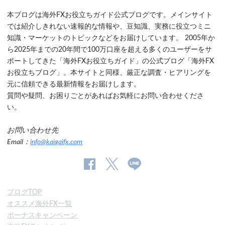
本ブログは海外FXお役立ちガイド公式ブログです。メインサイト
では紹介しきれない速報的な情報や、豆知識、実務に役立つミニ
知識・マーケットのトピックなどをお届けしています。 2005年か
ら2025年までの20年間で100万口座を超える多くのユーザーをサ
ポートしてきた「海外FXお役立ちガイド」の公式ブログ「海外FX
お役立ちブログ」。本サイトと同様、厳正な調査・ヒアリングを
元に信頼できる最新情報をお届けします。
質問や疑問、お困りごとがあればお気軽にお問い合わせくださ
い。
お問い合わせ先
Email：
info@kaigaifx.com
公
公式
公
式
Twitter
式
ブログTOP
Facebook
Line
オススメ海外FX一覧
ペ
ボーナスキャンペーン
ー