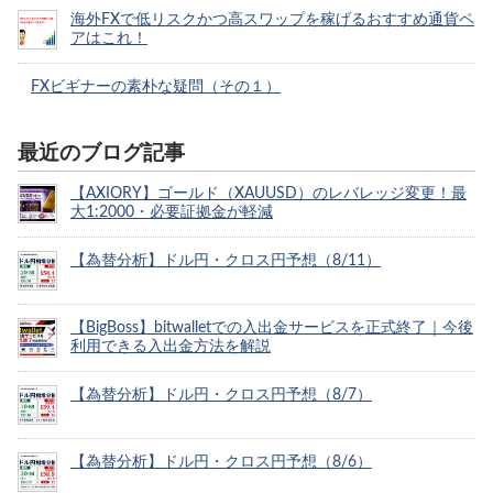
海外FXで低リスクかつ高スワップを稼げるおすすめ通貨ペ
アはこれ！
FXビギナーの素朴な疑問（その１）
最近のブログ記事
【AXIORY】ゴールド（XAUUSD）のレバレッジ変更！最
大1:2000・必要証拠金が軽減
【為替分析】ドル円・クロス円予想（8/11）
【BigBoss】bitwalletでの入出金サービスを正式終了｜今後
利用できる入出金方法を解説
【為替分析】ドル円・クロス円予想（8/7）
【為替分析】ドル円・クロス円予想（8/6）