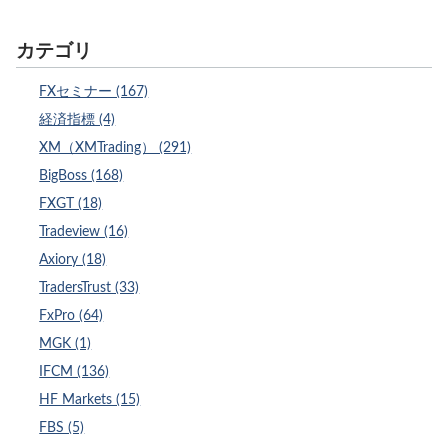
カテゴリ
FXセミナー (167)
経済指標 (4)
XM（XMTrading） (291)
BigBoss (168)
FXGT (18)
Tradeview (16)
Axiory (18)
TradersTrust (33)
FxPro (64)
MGK (1)
IFCM (136)
HF Markets (15)
FBS (5)