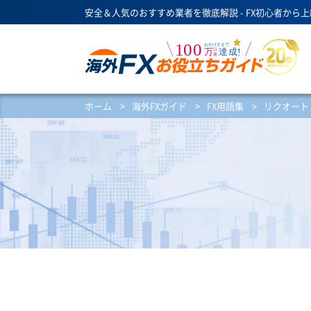
安全＆人気のおすすめ業者を徹底解説 - FX初心者から
ホーム
>
海外FXガイド
>
FX用語集
>
リクオート