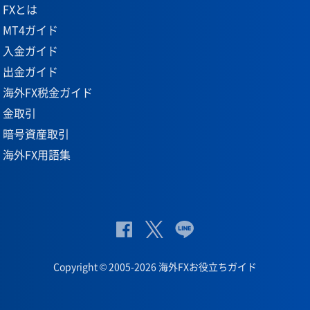
FXとは
MT4ガイド
入金ガイド
出金ガイド
海外FX税金ガイド
金取引
暗号資産取引
海外FX用語集
公
公式
公
式
Twit
式
Copyright © 2005-2026 海外FXお役立ちガイド
Fac
ter
Lin
eb
eペ