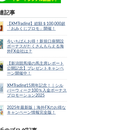
連記事
【XMTrading】総額＄100,000超
「おみくじプロモ」開催！
今いちばんお得！新規口座開設
ボーナスがたくさんもらえる海
外FX会社は？
【新潟競馬場の馬主席レポート
公開記念】プレゼントキャンペ
ーン開催中！
XMTrading15周年記念！｜シル
バーウィーク100％入金ボーナス
プロモーション2025
2025年最新版｜海外FXのお得な
キャンペーン情報完全版！