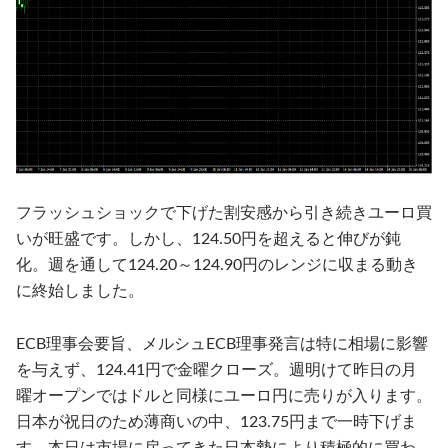
フラッシュショックで下げた割安感から引き続きユーロ買
いが旺盛です。しかし、124.50円を超えると伸びが鈍
化。週を通して124.20～124.90円のレンジに収まる動き
に終始しました。
ECB理事会要旨、メルシュECB理事発言は特に相場に影響
を与えず、124.41円で金曜クローズ。週明けて昨日の月
曜オープンではドルと同様にユーロ円に売りが入ります。
日本が祝日のため薄商いの中、123.75円まで一時下げま
す。本日は市場に戻ってきた日本勢により積極的に買わ