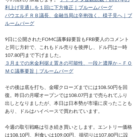
利上げ見通しを１回に下方修正｜ブルームバーグ
パウエルＦＲＢ議長、金融当局は辛抱強く、様子見へ｜ブ
ルームバーグ
9日に公開されたFOMC議事録要旨もFRB要人のコメント
と同じ方針で、これもドル売りを後押し、ドル円は一時
107.80円まで下げました。
３月までの米金利据え置きの可能性、一段と濃厚か－ＦＯ
ＭＣ議事要旨｜ブルームバーグ
その後は底を打ち、金曜クローズまでには108.50円を回
復。昨日の月曜オープンでは108.07円まで売られてふり
出しとなりましたが、本日は日本勢が市場に戻ったことも
あり、ドルはハイペースで買われています。
今週の取引戦略は引き続き買いとします。エントリー価格
は108.10円、利食いは109.00円、損切りは107.80円に設