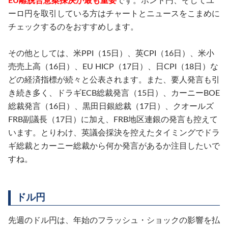
EU離脱合意案採決が最も重要
です。ポンド円、そしてユ
ーロ円を取引している方はチャートとニュースをこまめに
チェックするのをおすすめします。
その他としては、米PPI（15日）、英CPI（16日）、米小
売売上高（16日）、EU HICP（17日）、日CPI（18日）な
どの経済指標が続々と公表されます。また、要人発言も引
き続き多く、ドラギECB総裁発言（15日）、カーニーBOE
総裁発言（16日）、黒田日銀総裁（17日）、クオールズ
FRB副議長（17日）に加え、FRB地区連銀の発言も控えて
います。とりわけ、英議会採決を控えたタイミングでドラ
ギ総裁とカーニー総裁から何か発言があるか注目したいで
すね。
ドル円
先週のドル円は、年始のフラッシュ・ショックの影響を払