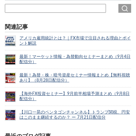
関連記事
アメリカ雇用統計とは？｜FX市場で注目される理由とポイ
ント解説
最新！マーケット情報・為替動向セミナーまとめ（9月4日
配信分）
最新！為替・株・暗号資産セミナー情報まとめ【無料視聴
あり】（8月28日配信分）
【海外FX投資セミナー】9月前半相場予測まとめ（9月8日
配信分）
【川口一晃のペンタゴンチャンネル】トランプ関税、円安
はこのまま継続するのか？ ー 7月21日配信分