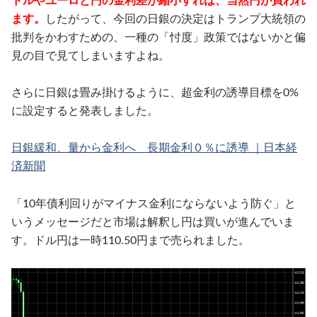
ドルやユーロと円の金利差が縮小すれば、当然円が買われ
ます。
したがって、今回の日銀の決定はトランプ大統領の
批判をかわすための、一種の「忖度」政策ではないかと偏
見の目で見てしまいますよね。
さらに日銀は畳み掛けるように、超金利の誘導目標を0%
に設定すると発表しました。
日銀緩和、量から金利へ 長期金利０％に誘導 ｜日本経
済新聞
「10年債利回りがマイナス金利にならないよう防ぐ」と
いうメッセージだと市場は解釈し円は買いが進んでいま
す。ドル円は一時110.50円まで売られました。