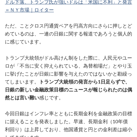
ドル下落、トランプ氏が強いドルは「米国に不利」と発言
＝ＮＹ市場｜ロイター
ただ、ことクロス円通貨ペアを円高方向にさらに押しとど
めているのは、一連の日銀に関する報道であろうと個人的
に感じています。
トランプ大統領がドル高けん制をした際に、人民元やユー
ロが「不当に安く抑えられている、為替相場だ」とやり玉
に挙げたことが日銀に影響を与えたのではないかと勘繰っ
てしまいます。
トランプ大統領の発言から1日足らずで、
日銀の新しい金融政策目標のニュースが報じられたのは偶
然とは言い難い
感じです。
今回日銀はインフレ率とともに長期金利を金融政策の目標
に据えることを発表しました。早速、長期金利（10年債
利回り）は上昇しており、他国通貨と円との金利差は縮小