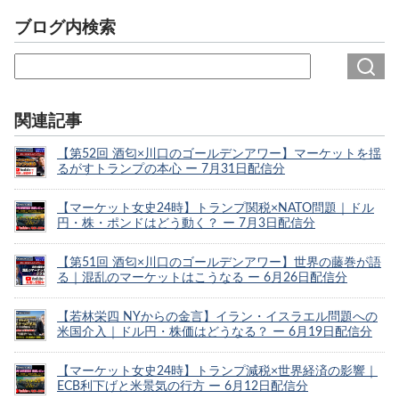
ブログ内検索
関連記事
【第52回 酒匂×川口のゴールデンアワー】マーケットを揺
るがすトランプの本心 ー 7月31日配信分
【マーケット女史24時】トランプ関税×NATO問題｜ドル
円・株・ポンドはどう動く？ ー 7月3日配信分
【第51回 酒匂×川口のゴールデンアワー】世界の藤巻が語
る｜混乱のマーケットはこうなる ー 6月26日配信分
【若林栄四 NYからの金言】イラン・イスラエル問題への
米国介入｜ドル円・株価はどうなる？ ー 6月19日配信分
【マーケット女史24時】トランプ減税×世界経済の影響｜
ECB利下げと米景気の行方 ー 6月12日配信分