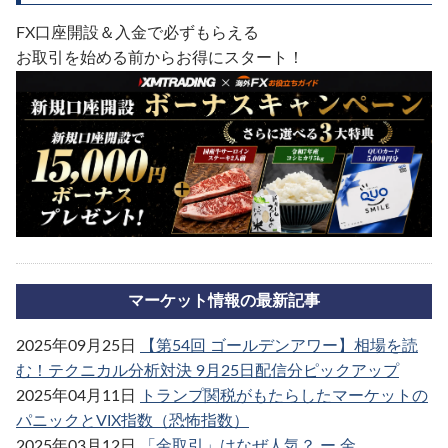
FX口座開設＆入金で必ずもらえる
お取引を始める前からお得にスタート！
マーケット情報の最新記事
2025年09月25日
【第54回 ゴールデンアワー】相場を読
む！テクニカル分析対決 9月25日配信分ピックアップ
2025年04月11日
トランプ関税がもたらしたマーケットの
パニックとVIX指数（恐怖指数）
2025年03月12日
「金取引」はなぜ人気？ ー 金