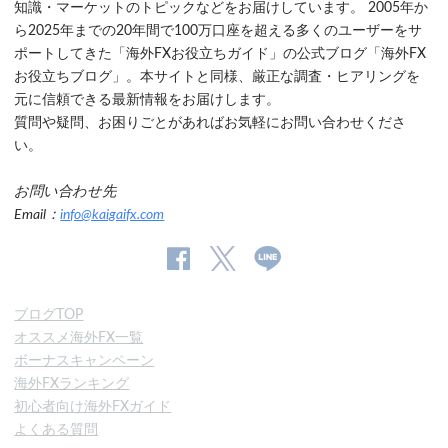
知識・マーケットのトピックなどをお届けしています。 2005年か
ら2025年までの20年間で100万口座を超える多くのユーザーをサ
ポートしてきた「海外FXお役立ちガイド」の公式ブログ「海外FX
お役立ちブログ」。本サイトと同様、厳正な調査・ヒアリングを
元に信頼できる最新情報をお届けします。
質問や疑問、お困りごとがあればお気軽にお問い合わせくださ
い。
お問い合わせ先
Email：
info@kaigaifx.com
公
公式
公
式
Twitter
式
ブログTOP
Facebook
Line
オススメ海外FX一覧
ペ
ボーナスキャンペーン
ー
海外FXランキング
ジ
初心者向け海外FXガイド
よくある質問