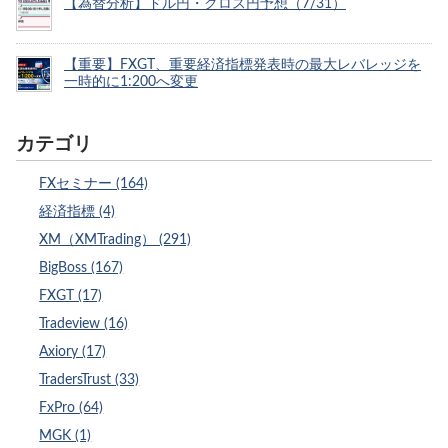
【為替分析】ドル円・クロス円予想（7/31）
【重要】FXGT、重要経済指標発表時の最大レバレッジを
一時的に1:200へ変更
カテゴリ
FXセミナー (164)
経済指標 (4)
XM（XMTrading） (291)
BigBoss (167)
FXGT (17)
Tradeview (16)
Axiory (17)
TradersTrust (33)
FxPro (64)
MGK (1)