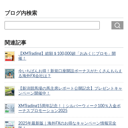
ブログ内検索
関連記事
【XMTrading】総額＄100,000超「おみくじプロモ」開
催！
今いちばんお得！新規口座開設ボーナスがたくさんもらえ
る海外FX会社は？
【新潟競馬場の馬主席レポート公開記念】プレゼントキャ
ンペーン開催中！
XMTrading15周年記念！｜シルバーウィーク100％入金ボ
ーナスプロモーション2025
2025年最新版｜海外FXのお得なキャンペーン情報完全