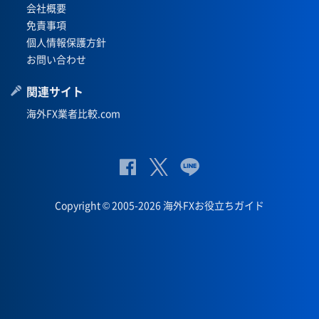
会社概要
免責事項
個人情報保護方針
お問い合わせ
関連サイト
海外FX業者比較.com
公
公式
公
式
Twit
式
Copyright © 2005-2026 海外FXお役立ちガイド
Fac
ter
Lin
eb
eペ
oo
ー
k
ジ