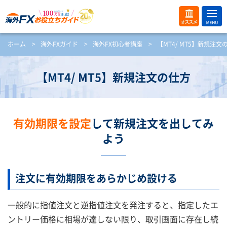
ME
オス
ホーム
>
海外FXガイド
>
海外FX初心者講座
>
【MT4/ MT5】新規注文
NU
スメ
開
く
【MT4/ MT5】新規注文の仕方
有効期限を設定
して新規注文を出してみ
よう
注文に有効期限をあらかじめ設ける
一般的に指値注文と逆指値注文を発注すると、指定したエ
ントリー価格に相場が達しない限り、取引画面に存在し続