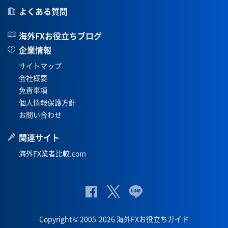
よくある質問
海外FXお役立ちブログ
企業情報
サイトマップ
会社概要
免責事項
個人情報保護方針
お問い合わせ
関連サイト
海外FX業者比較.com
公
公式
公
式
Twit
式
Copyright © 2005-2026 海外FXお役立ちガイド
Fac
ter
Lin